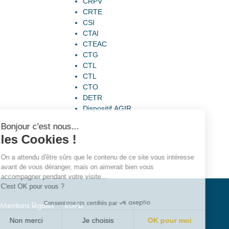
CRPV
CRTE
CSI
CTAI
CTEAC
CTG
CTL
CTL
CTO
DETR
Dispositif AGIR
Bonjour c'est nous...
les Cookies !
On a attendu d'être sûrs que le contenu de ce site vous intéresse
avant de vous déranger, mais on aimerait bien vous
accompagner pendant votre visite...
C'est OK pour vous ?
Consentements certifiés par
Mentions légales
RGPD
Non merci
Je choisis
OK pour moi