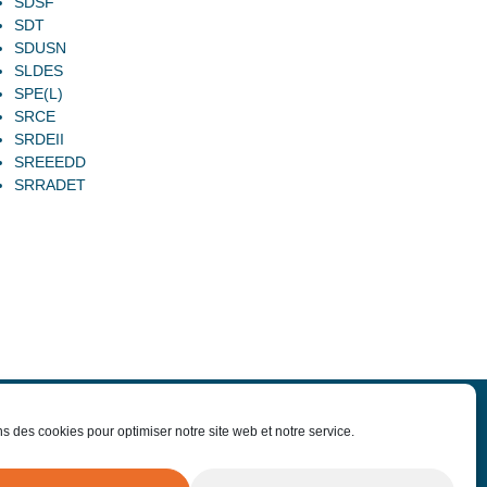
SDSF
SDT
SDUSN
SLDES
SPE(L)
SRCE
SRDEII
SREEEDD
SRRADET
ns des cookies pour optimiser notre site web et notre service.
-nous
Offres d'emploi