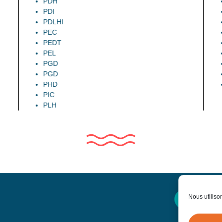
PDH
PDI
PDLHI
PEC
PEDT
PEL
PGD
PGD
PHD
PIC
PLH
Nous utiliso
Contactez