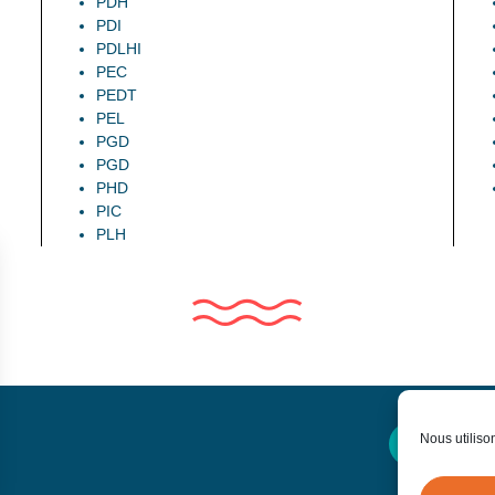
PDH
PDI
PDLHI
PEC
PEDT
PEL
PGD
PGD
PHD
PIC
PLH
Nous utiliso
Contactez