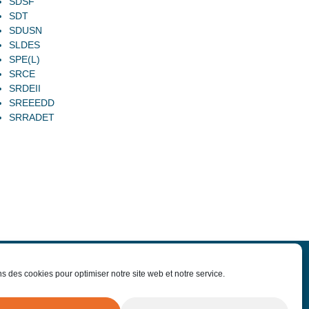
SDSF
SDT
SDUSN
SLDES
SPE(L)
SRCE
SRDEII
SREEEDD
SRRADET
ns des cookies pour optimiser notre site web et notre service.
-nous
Offres d'emploi