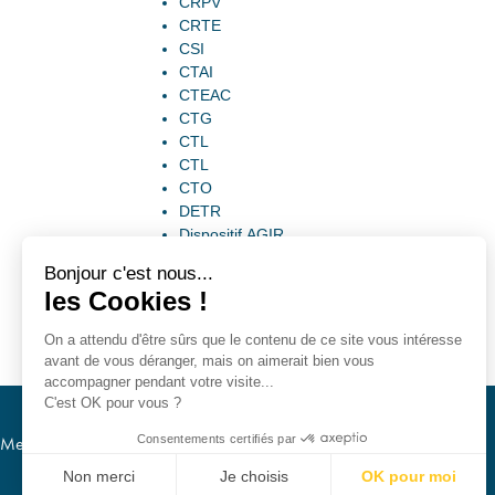
CRPV
CRTE
CSI
CTAI
CTEAC
CTG
CTL
CTL
CTO
DETR
Dispositif AGIR
Bonjour c'est nous...
les Cookies !
On a attendu d'être sûrs que le contenu de ce site vous intéresse
avant de vous déranger, mais on aimerait bien vous
accompagner pendant votre visite...
C'est OK pour vous ?
Consentements certifiés par
Mentions légales
RGPD
Non merci
Je choisis
OK pour moi