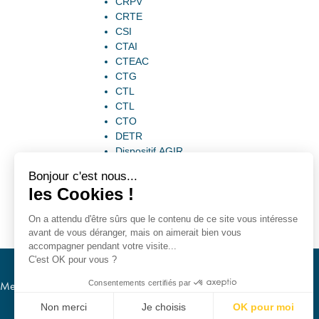
CRPV
CRTE
CSI
CTAI
CTEAC
CTG
CTL
CTL
CTO
DETR
Dispositif AGIR
Bonjour c'est nous...
les Cookies !
On a attendu d'être sûrs que le contenu de ce site vous intéresse
avant de vous déranger, mais on aimerait bien vous
accompagner pendant votre visite...
C'est OK pour vous ?
Consentements certifiés par
Mentions légales
RGPD
Non merci
Je choisis
OK pour moi