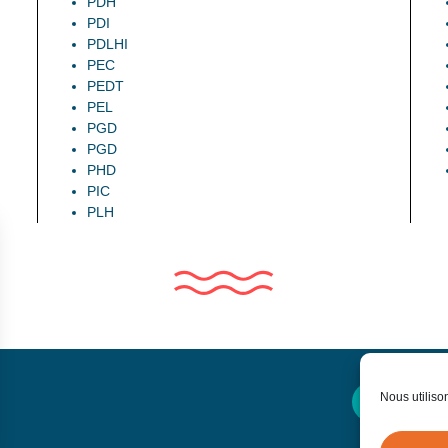
PDH
PDI
PDLHI
PEC
PEDT
PEL
PGD
PGD
PHD
PIC
PLH
Nous utiliso
Contactez