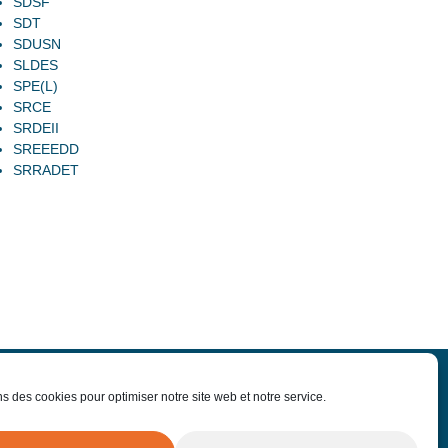
SDSF
SDT
SDUSN
SLDES
SPE(L)
SRCE
SRDEII
SREEEDD
SRRADET
ns des cookies pour optimiser notre site web et notre service.
-nous
Offres d'emploi