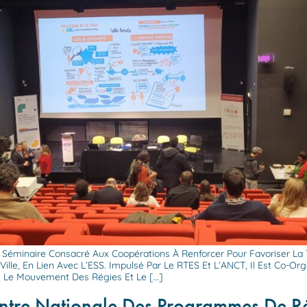
Séminaire Consacré Aux Coopérations À Renforcer Pour Favoriser La Tr
Ville, En Lien Avec L’ESS. Impulsé Par Le RTES Et L’ANCT, Il Est Co-Or
e, Le Mouvement Des Régies Et Le […]
ontre Nationale Des Programmes De Ré