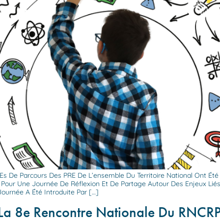
.es De Parcours Des PRE De L’ensemble Du Territoire National Ont Été
) Pour Une Journée De Réflexion Et De Partage Autour Des Enjeux Lié
Journée A Été Introduite Par […]
La 8e Rencontre Nationale Du RNCR