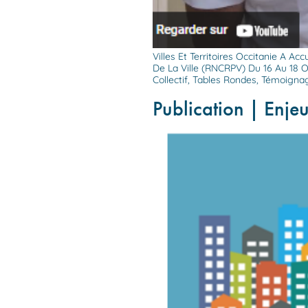
Villes Et Territoires Occitanie A 
De La Ville (RNCRPV) Du 16 Au 18 
Collectif, Tables Rondes, Témoigna
Publication | Enje