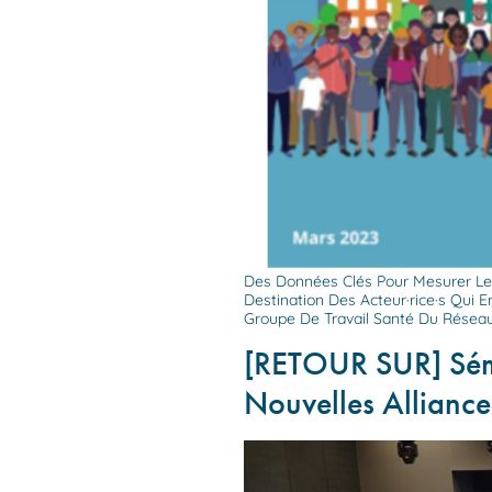
Des Données Clés Pour Mesurer Les
Destination Des Acteur·rice·s Qui E
Groupe De Travail Santé Du Réseau
[RETOUR SUR] Sémin
Nouvelles Allianc