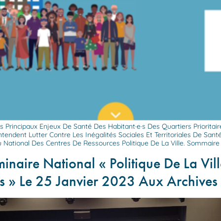
 Principaux Enjeux De Santé Des Habitant·e·s Des Quartiers Priorita
ntendent Lutter Contre Les Inégalités Sociales Et Territoriales De Sant
 National Des Centres De Ressources Politique De La Ville. Sommaire
aire National « Politique De La Ville
es » Le 25 Janvier 2023 Aux Archives