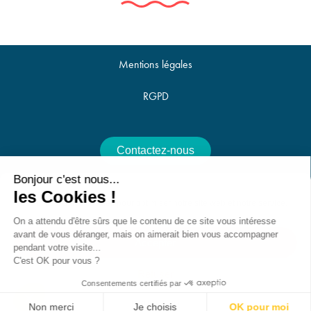
Mentions légales
RGPD
Contactez-nous
Bonjour c'est nous...
Offres d'emploi
les Cookies !
Nous utilisons des cookies pour optimiser notre site web et notre service.
On a attendu d'être sûrs que le contenu de ce site vous intéresse
avant de vous déranger, mais on aimerait bien vous accompagner
Accepter
pendant votre visite...
25 Avenue de la Croix du Capitaine, 34070 Montpellier -
C'est OK pour vous ?
Refuser
contact@villes-et-territoires.fr
Consentements certifiés par
RGPD
RGPD
Non merci
Je choisis
OK pour moi