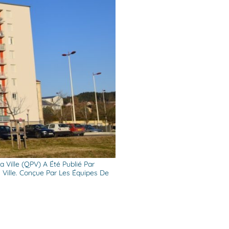
a Ville (QPV) A Été Publié Par
G Ville. Conçue Par Les Équipes De