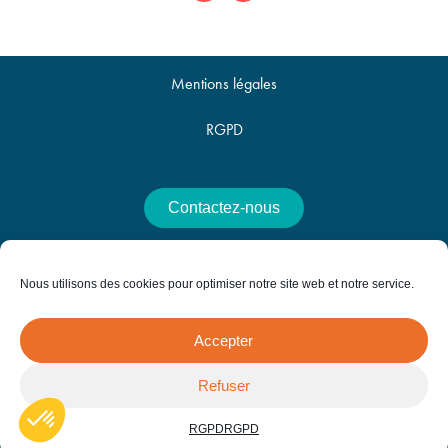
Mentions légales
RGPD
Contactez-nous
Offres d'emploi
Nous utilisons des cookies pour optimiser notre site web et notre service.
Accepter
25 Avenue de la Croix du Capitaine, 34070 Montpellier -
Refuser
contact@villes-et-territoires.fr
RGPD
RGPD