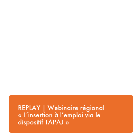
REPLAY | Webinaire « Lutter contre
l’isolement des aînés : un enjeu de
santé mentale et de bien-vieillir en
milieu rural et dans les quartiers
prioritaires »