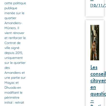
cette politique
[10/11/
publique
menée sur le
quartier
Amandiers-
Mûriers. Il
vient rénover
et renforcer le
Contrat de
ville signé
depuis 2015,
uniquement
sur le quartier
Les
des
conseil
Amandiers et
une partie sur
citoye
Mayac et
en
Dhuoda en
questi
modifiant le
périmètre
–
initial : retrait