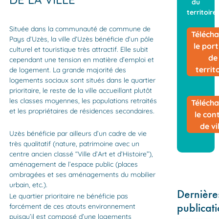
du
territoire
Située dans la communauté de commune de
Télécha
Pays d’Uzès, la ville d’Uzès bénéficie d’un pôle
le port
culturel et touristique très attractif. Elle subit
de
cependant une tension en matière d’emploi et
territ
de logement. La grande majorité des
logements sociaux sont situés dans le quartier
prioritaire, le reste de la ville accueillant plutôt
les classes moyennes, les populations retraités
Télécha
et les propriétaires de résidences secondaires.
le con
de vi
Uzès bénéficie par ailleurs d’un cadre de vie
très qualitatif (nature, patrimoine avec un
centre ancien classé “Ville d’Art et d’Histoire”),
aménagement de l’espace public (places
ombragées et ses aménagements du mobilier
urbain, etc.).
Dernière
Le quartier prioritaire ne bénéficie pas
publicat
forcément de ces atouts environnement
puisqu’il est composé d’une logements