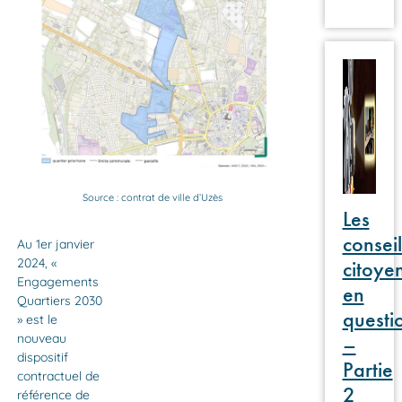
Source : contrat de ville d’Uzès
Les
conseil
Au 1er janvier
citoye
2024, «
Engagements
en
Quartiers 2030
questi
» est le
–
nouveau
dispositif
Partie
contractuel de
2
référence de