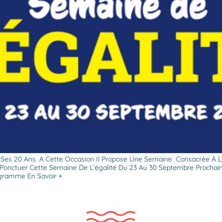
 Ses 20 Ans. A Cette Occasion Il Propose Une Semaine Consacrée À L’ég
 Ponctuer Cette Semaine De L’égalité Du 23 Au 30 Septembre Prochains
gramme En Savoir +