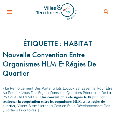
ÉTIQUETTE :
HABITAT
Nouvelle Convention Entre
Organismes HLM Et Régies De
Quartier
« Le Renforcement Des Partenariats Locaux Est Essentiel Pour Être
Au Rendez-Vous Des Enjeux Dans Les Quartiers Prioritaires De La
Politique De La Ville »… 𝐔𝐧𝐞 𝐜𝐨𝐧𝐯𝐞𝐧𝐭𝐢𝐨𝐧 𝐚 𝐞́𝐭𝐞́ 𝐬𝐢𝐠𝐧𝐞́𝐞 𝐥𝐞 𝟏𝟖 𝐣𝐮𝐢𝐧 𝐩𝐨𝐮𝐫
𝐫𝐞𝐧𝐟𝐨𝐫𝐜𝐞𝐫 𝐥𝐚 𝐜𝐨𝐨𝐩𝐞́𝐫𝐚𝐭𝐢𝐨𝐧 𝐞𝐧𝐭𝐫𝐞 𝐥𝐞𝐬 𝐨𝐫𝐠𝐚𝐧𝐢𝐬𝐦𝐞𝐬 𝐇𝐋𝐌 𝐞𝐭 𝐥𝐞𝐬 𝐫𝐞́𝐠𝐢𝐞𝐬 𝐝𝐞
𝐪𝐮𝐚𝐫𝐭𝐢𝐞𝐫, Visant À Améliorer La Gestion Et Le Développement Des
Quartiers Prioritaires. […]