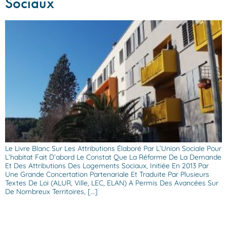
Sociaux
Le Livre Blanc Sur Les Attributions Élaboré Par L’Union Sociale Pour
L’habitat Fait D’abord Le Constat Que La Réforme De La Demande
Et Des Attributions Des Logements Sociaux, Initiée En 2013 Par
Une Grande Concertation Partenariale Et Traduite Par Plusieurs
Textes De Loi (ALUR, Ville, LEC, ELAN) A Permis Des Avancées Sur
De Nombreux Territoires, […]