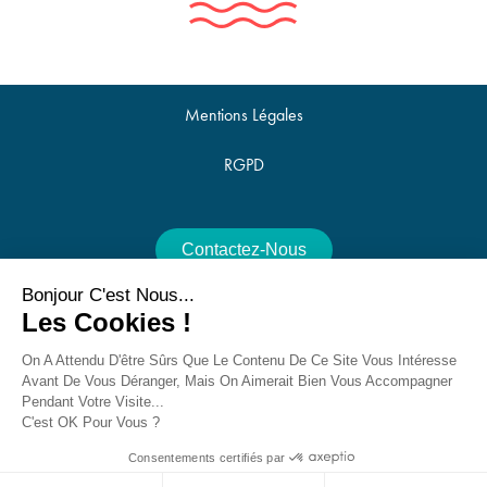
Mentions Légales
RGPD
Contactez-Nous
Bonjour C'est Nous...
Offres D'emploi
Les Cookies !
Nous Utilisons Des Cookies Pour Optimiser Notre Site Web Et Notre
Service.
On A Attendu D'être Sûrs Que Le Contenu De Ce Site Vous Intéresse
Avant De Vous Déranger, Mais On Aimerait Bien Vous Accompagner
Accepter
Pendant Votre Visite...
25 Avenue De La Croix Du Capitaine, 34070 Montpellier -
C'est OK Pour Vous ?
Contact@villes-Et-Territoires.fr
Refuser
Consentements certifiés par