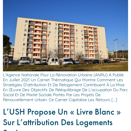
L’Agence Nationale Pour La Rénovation Urbaine (ANRU) A Publié
En Juillet 2021 Un Carnet Thématique Qui Montre Comment Les
Stratégies D’attribution Et De Relogement Contribuent À La Mise
En Œuvre Des Objectifs De Rééquilibrage De L’occupation Du Parc
Social Et De Mixité Sociale Portés Par Les Projets De
Renouvellement Urbain. Ce Carnet Capitalise Les Retours […]
L’USH Propose Un « Livre Blanc »
Sur L’attribution Des Logements