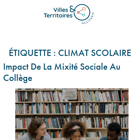
Nos Productions
Nos Missions Et Services
Nos Territoires
ÉTIQUETTE :
CLIMAT SCOLAIRE
Impact De La Mixité Sociale Au
Collège