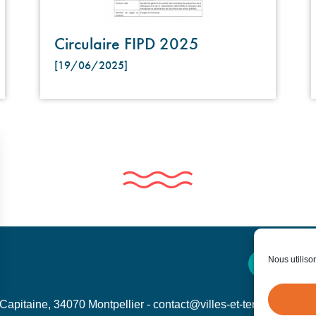
Circulaire FIPD 2025
[19/06/2025]
Nous utiliso
Contactez
apitaine, 34070 Montpellier - contact@villes-et-territoires.fr
ns