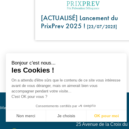
[ACTUALISÉ] Lancement du
PrixPrev 2025 !
[23/07/2025]
Bonjour c'est nous...
les Cookies !
On a attendu d'être sûrs que le contenu de ce site vous intéresse
avant de vous déranger, mais on aimerait bien vous
accompagner pendant votre visite...
C'est OK pour vous ?
Consentements certifiés par
Mentions légales
RGPD
Non merci
Je choisis
OK pour moi
25 Avenue de la Croix du C
Plateforme de Gestion du Consentement : Personnalisez vos Optio
Axeptio consent