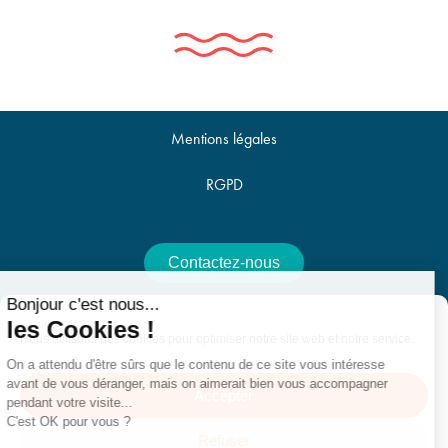
Mentions légales
RGPD
Contactez-nous
Bonjour c'est nous...
Offres d'emploi
les Cookies !
Nous utilisons des cookies pour optimiser notre site web et notre service.
On a attendu d'être sûrs que le contenu de ce site vous intéresse
avant de vous déranger, mais on aimerait bien vous accompagner
Accepter
pendant votre visite...
25 Avenue de la Croix du Capitaine, 34070 Montpellier -
C'est OK pour vous ?
Refuser
contact@villes-et-territoires.fr