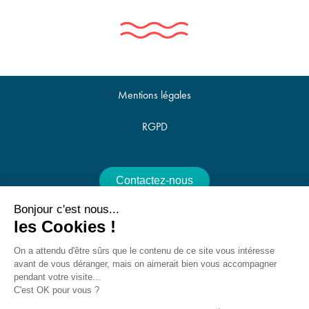
Mentions légales
RGPD
Contactez-nous
Bonjour c'est nous...
Offres d'emploi
les Cookies !
Nous utilisons des cookies pour optimiser notre site web et notre service.
On a attendu d'être sûrs que le contenu de ce site vous intéresse
avant de vous déranger, mais on aimerait bien vous accompagner
Accepter
pendant votre visite...
C'est OK pour vous ?
25 Avenue de la Croix du Capitaine, 34070 Montpellier -
Refuser
contact@villes-et-territoires.fr