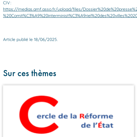
CIV :
https://medias.amf.asso.fr/upload/files/Dossier%20de%20presse%
%20Comit%C3%A9%20interminist%C3%A9riel%20des%20villes%2020
Article publié le 18/06/2025.
Sur ces thèmes