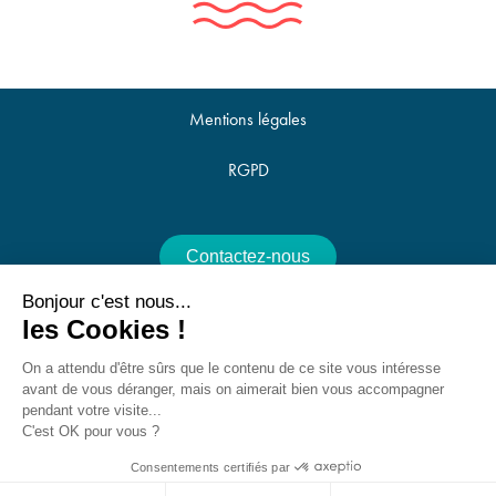
Mentions légales
RGPD
Contactez-nous
Bonjour c'est nous...
Offres d'emploi
les Cookies !
Nous utilisons des cookies pour optimiser notre site web et notre service.
On a attendu d'être sûrs que le contenu de ce site vous intéresse
avant de vous déranger, mais on aimerait bien vous accompagner
Accepter
pendant votre visite...
C'est OK pour vous ?
25 Avenue de la Croix du Capitaine, 34070 Montpellier -
Refuser
contact@villes-et-territoires.fr
Consentements certifiés par