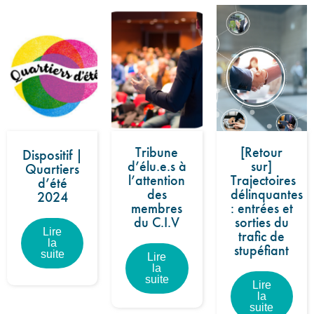
Tribune
[Retour
Dispositif |
d’élu.e.s à
sur]
Quartiers
l’attention
Trajectoires
d’été
des
délinquantes
2024
membres
: entrées et
du C.I.V
sorties du
Lire
trafic de
la
stupéfiant
suite
Lire
la
suite
Lire
la
suite