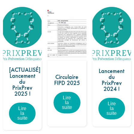
[ACTUALISÉ]
Lancement
Lancement
Circulaire
du
du
FIPD 2025
PrixPrev
PrixPrev
2024 !
2025 !
Lire
la
Lire
suite
Lire
la
la
suite
suite