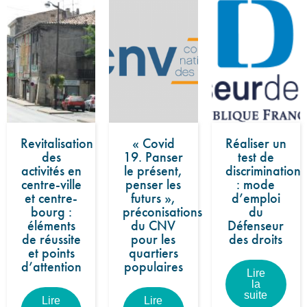
Revitalisation
« Covid
Réaliser un
des
19. Panser
test de
activités en
le présent,
discrimination
centre-ville
penser les
: mode
et centre-
futurs »,
d’emploi
bourg :
préconisations
du
éléments
du CNV
Défenseur
de réussite
pour les
des droits
et points
quartiers
d’attention
populaires
Lire
la
suite
Lire
Lire