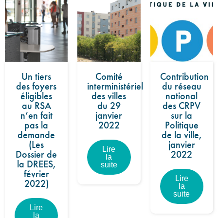
Un tiers
Comité
Contribution
des foyers
interministériel
du réseau
éligibles
des villes
national
au RSA
du 29
des CRPV
n’en fait
janvier
sur la
pas la
2022
Politique
demande
de la ville,
(Les
janvier
Lire
Dossier de
2022
la
la DREES,
suite
février
Lire
2022)
la
suite
Lire
la