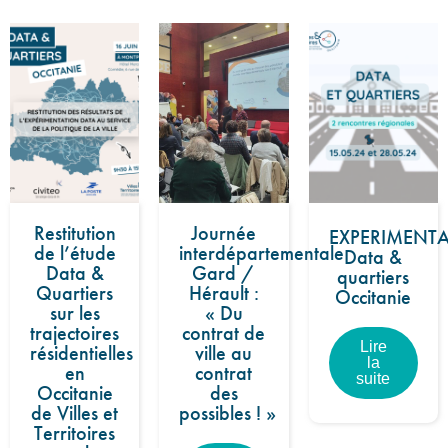
Restitution
Journée
EXPERIMENT
de l’étude
interdépartementale
Data &
Data &
Gard /
quartiers
Quartiers
Hérault :
Occitanie
sur les
« Du
trajectoires
contrat de
Lire
résidentielles
ville au
la
en
contrat
suite
Occitanie
des
de Villes et
possibles ! »
Territoires