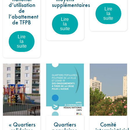
d’utilisation
supplémentaires
Lire
de
la
l’abattement
suite
Lire
de TFPB
la
suite
Lire
la
suite
« Quartiers
Quartiers
Comité