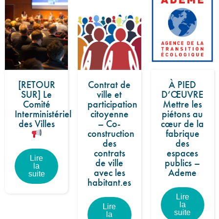
[RETOUR
Contrat de
À PIED
SUR] Le
ville et
D’ŒUVRE
Comité
participation
Mettre les
Interministériel
citoyenne
piétons au
des Villes
– Co-
cœur de la
construction
fabrique
des
des
contrats
espaces
Lire
de ville
publics –
la
avec les
Ademe
suite
habitant.es
Lire
la
Lire
suite
la