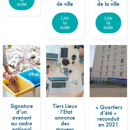
de ville
de la ville
suite
Lire
Lire
la
la
suite
suite
Signature
Tiers Lieux
« Quartiers
d’un
: l’Etat
d’été »
avenant
annonce
reconduit
au cadre
des
en 2021
national
moyens