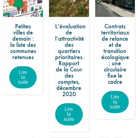
Petites
L’évaluation
Contrats
villes de
de
territoriaux
demain :
l’attractivité
de relance
la liste des
des
et de
communes
quartiers
transition
retenues
prioritaires.
écologique
Rapport
: une
de la Cour
circulaire
Lire
des
fixe le
la
comptes,
cadre
suite
décembre
2020
Lire
la
suite
Lire
la
suite