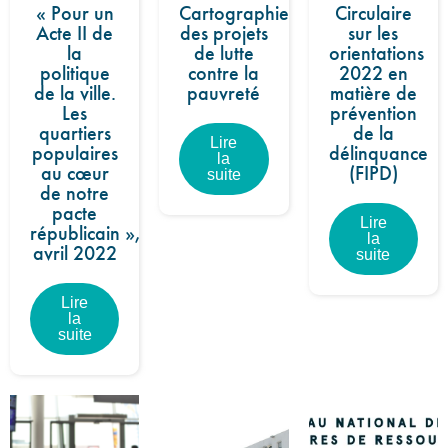
« Pour un
Cartographie
Circulaire
Acte II de
des projets
sur les
la
de lutte
orientations
politique
contre la
2022 en
de la ville.
pauvreté
matière de
Les
prévention
quartiers
de la
Lire
populaires
délinquance
la
au cœur
(FIPD)
suite
de notre
pacte
Lire
républicain »,
la
avril 2022
suite
Lire
la
suite