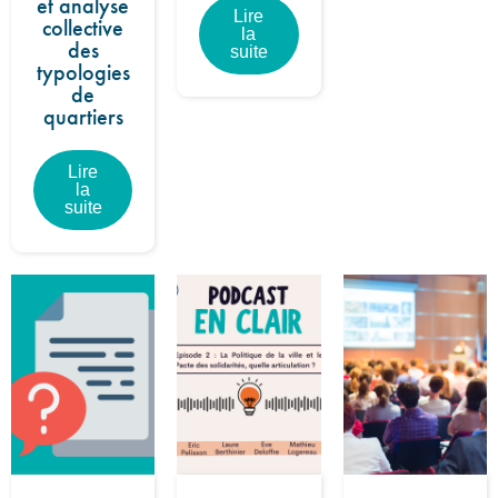
et analyse
Lire
collective
la
des
suite
typologies
de
quartiers
Lire
la
suite