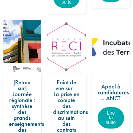
suite
[Retour
Point de
Appel à
sur]
vue sur…
candidatures
Journée
La prise en
– ANCT
régionale :
compte
synthèse
des
des
discriminations
Lire
grands
au sein
la
enseignements
des
suite
des
contrats