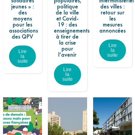
solidaires
populaires,
interministériel
jeunes » :
politique
des villes :
des
de la ville
retour sur
moyens
et Covid-
les
pour les
19 : des
mesures
associations
enseignements
annoncées
des QPV
à tirer de
la crise
Lire
pour
la
Lire
l’avenir
suite
la
suite
Lire
la
suite