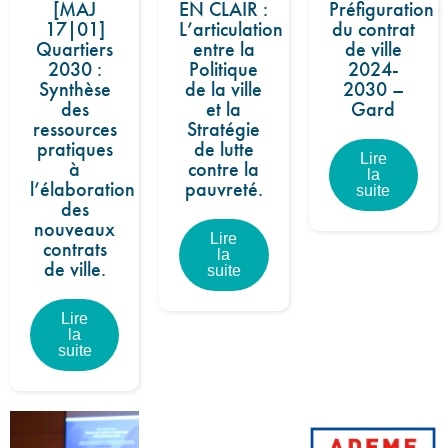
[MAJ
EN CLAIR :
Préfiguration
17|01]
L’articulation
du contrat
Quartiers
entre la
de ville
2030 :
Politique
2024-
Synthèse
de la ville
2030 –
des
et la
Gard
ressources
Stratégie
pratiques
de lutte
Lire
à
contre la
la
l’élaboration
pauvreté.
suite
des
nouveaux
Lire
contrats
la
de ville.
suite
Lire
la
suite