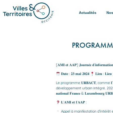
Actualités
Nos
PROGRAMME 
[𝐀𝐌𝐈 𝐞𝐭 𝐀𝐀𝐏] 𝐉𝐨𝐮𝐫𝐧𝐞́𝐞 𝐝’𝐢𝐧𝐟𝐨𝐫𝐦𝐚𝐭𝐢𝐨𝐧 :
𝐃𝐚𝐭𝐞 : 𝟐𝟑 𝐦𝐚𝐢 𝟐𝟎𝟐𝟒
𝐋𝐢𝐞𝐮 : 𝐋𝐢𝐞𝐮 𝐩
Le programme 𝐔𝐑𝐁𝐀𝐂𝐓, comme 𝐥’𝐈𝐧𝐢
développement urbain intégré. 2024 est
𝐧𝐚𝐭𝐢𝐨𝐧𝐚𝐥 𝐅𝐫𝐚𝐧𝐜𝐞 & 𝐋𝐮𝐱𝐞𝐦𝐛𝐨𝐮
𝐋’𝐀𝐌𝐈 𝐞𝐭 𝐥’𝐀𝐀𝐏 :
Appel à manifestation d’intérêt