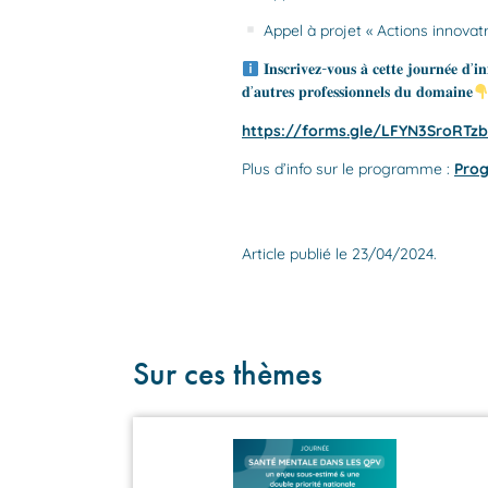
Appel à projet « Actions innovatr
𝐈𝐧𝐬𝐜𝐫𝐢𝐯𝐞𝐳-𝐯𝐨𝐮𝐬 𝐚̀ 𝐜𝐞𝐭𝐭𝐞 𝐣𝐨𝐮𝐫𝐧𝐞́𝐞 𝐝’𝐢𝐧
𝐝’𝐚𝐮𝐭𝐫𝐞𝐬 𝐩𝐫𝐨𝐟𝐞𝐬𝐬𝐢𝐨𝐧𝐧𝐞𝐥𝐬 𝐝𝐮 𝐝𝐨𝐦𝐚𝐢𝐧𝐞
https://forms.gle/LFYN3SroRTz
Plus d’info sur le programme :
Pro
Article publié le 23/04/2024.
Sur ces thèmes