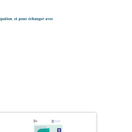
𝐜𝐢𝐩𝐚𝐭𝐢𝐨𝐧, 𝐞𝐭 𝐩𝐨𝐮𝐫 𝐞́𝐜𝐡𝐚𝐧𝐠𝐞𝐫 𝐚𝐯𝐞𝐜