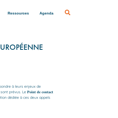
Ressources
Agenda
 EUROPÉENNE
s à répondre à leurs enjeux de
. Le 𝐏𝐨𝐢𝐧𝐭 𝐝𝐞 𝐜𝐨𝐧𝐭𝐚𝐜𝐭
née d’information dédiée à ces deux appels