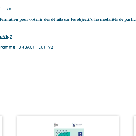
ices »
𝐟𝐨𝐫𝐦𝐚𝐭𝐢𝐨𝐧 𝐩𝐨𝐮𝐫 𝐨𝐛𝐭𝐞𝐧𝐢𝐫 𝐝𝐞𝐬 𝐝𝐞́𝐭𝐚𝐢𝐥𝐬 𝐬𝐮𝐫 𝐥𝐞𝐬 𝐨𝐛𝐣𝐞𝐜𝐭𝐢𝐟𝐬, 𝐥𝐞𝐬 𝐦𝐨𝐝𝐚𝐥𝐢𝐭𝐞́𝐬 𝐝𝐞 𝐩𝐚𝐫𝐭𝐢
bpV1q7
gramme_URBACT_EUI_V2