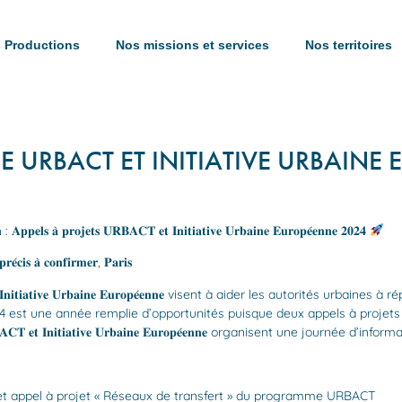
 Productions
Nos missions et services
Nos territoires
URBACT ET INITIATIVE URBAINE
 𝐀𝐩𝐩𝐞𝐥𝐬 𝐚̀ 𝐩𝐫𝐨𝐣𝐞𝐭𝐬 𝐔𝐑𝐁𝐀𝐂𝐓 𝐞𝐭 𝐈𝐧𝐢𝐭𝐢𝐚𝐭𝐢𝐯𝐞 𝐔𝐫𝐛𝐚𝐢𝐧𝐞 𝐄𝐮𝐫𝐨𝐩𝐞́𝐞𝐧𝐧𝐞 𝟐𝟎𝟐𝟒
𝐫𝐞́𝐜𝐢𝐬 𝐚̀ 𝐜𝐨𝐧𝐟𝐢𝐫𝐦𝐞𝐫, 𝐏𝐚𝐫𝐢𝐬
𝐢𝐚𝐭𝐢𝐯𝐞 𝐔𝐫𝐛𝐚𝐢𝐧𝐞 𝐄𝐮𝐫𝐨𝐩𝐞́𝐞𝐧𝐧𝐞 visent à aider les autorités urbaine
 une année remplie d’opportunités puisque deux appels à projets sont prévus
𝐠 𝐔𝐑𝐁𝐀𝐂𝐓 𝐞𝐭 𝐈𝐧𝐢𝐭𝐢𝐚𝐭𝐢𝐯𝐞 𝐔𝐫𝐛𝐚𝐢𝐧𝐞 𝐄𝐮𝐫𝐨𝐩𝐞́𝐞𝐧𝐧𝐞 organisent une jour
 et appel à projet « Réseaux de transfert » du programme URBACT